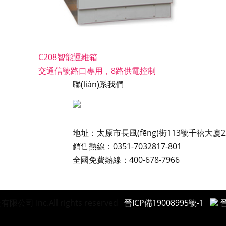
C208智能運維箱
交通信號路口專用，8路供電控制
我們
聯(lián)系我們
遠(yuǎn)
地址：太原市長風(fēng)街113號千禧大廈2
共贏
銷售熱線：0351-7032817-801
招聘
全國免費熱線：400-678-7966
限公司 Inc.All rights reserved
晉ICP備19008995號-1
晉