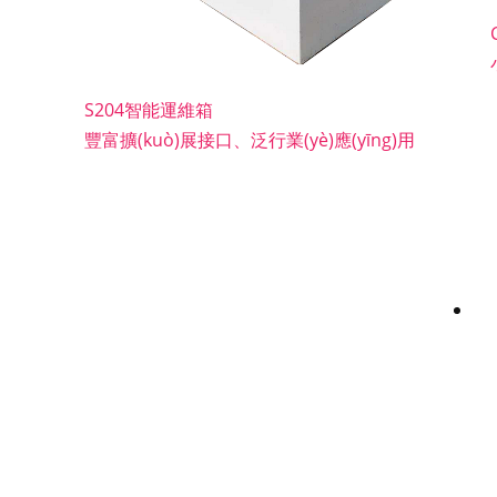
S204智能運維箱
豐富擴(kuò)展接口、泛行業(yè)應(yīng)用