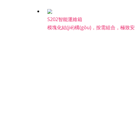
S202智能運維箱
模塊化結(jié)構(gòu)，按需組合，極致