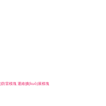
uò)防雷模塊
運維擴(kuò)展模塊