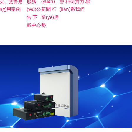
安、交警應
服務
(yuǎn)
譽
科研實力
聯
yīng)用案例
(wù)公
新聞
行
(lián)系我們
告
下
業(yè)趨
載中心
勢