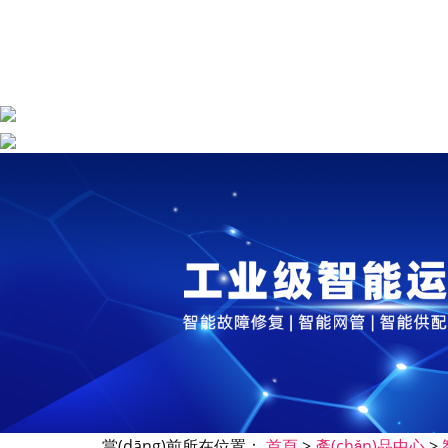
當(dāng)前所在位置：
首頁
>
產(chǎn)品中心
>