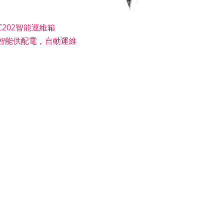
C202智能運維箱
智能供配電，自動運維