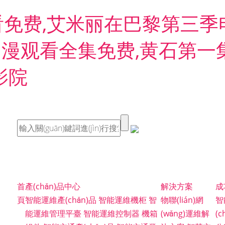
免费,艾米丽在巴黎第三季
别》动漫观看全集免费,黄石第
影院
首
產(chǎn)品中心
解決方案
成
頁
智能運維產(chǎn)品
智能運維機柜
智
物聯(lián)網
智
能運維管理平臺
智能運維控制器
機箱
(wǎng)運維解
(