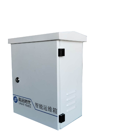
共
1
頁
6
條