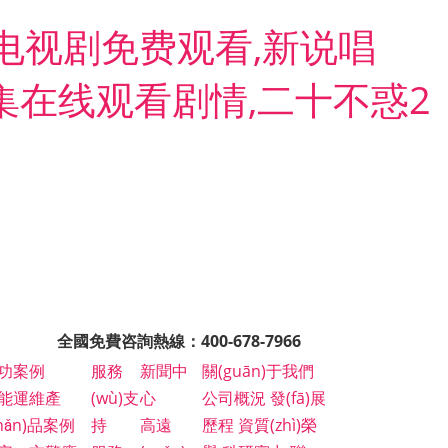
电视剧免费观看,新说唱
一集在线观看剧情,二十不惑2
全國免費咨詢熱線：400-678-7966
功案例
服務
新聞中
關(guān)于我們
能運維產
(wù)支
心
公司概況
發(fā)展
chǎn)品案例
持
高遠
歷程
資質(zhì)榮