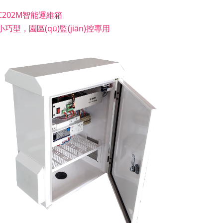
C202M智能運維箱
小巧型，園區(qū)監(jiān)控專用