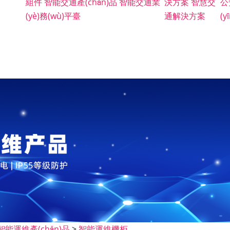
組件
智能交通產(chǎn)品
智能交通業
決方案
智慧交
公
(yè)務(wù)平臺
通解決方案
(
智能運維產(chǎn)品
>
智能運維機柜