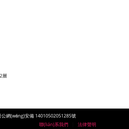
掃一掃 加官方微信
2層
公網(wǎng)安備 14010502051285號
聯(lián)系我們
|
法律聲明