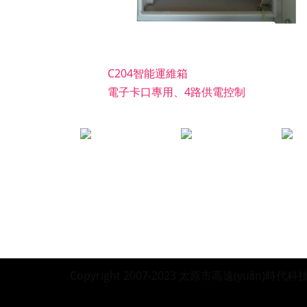
C204智能運維箱
電子卡口專用、4路供電控制
關(guān)于我們
資源中心
加入
公司概況
成功案例
身在高
發(fā)展歷程
新聞中心
合作
資質(zhì)榮譽
下載中心
人才
Copyright 2007-2023 太原市高遠(yuǎn)時代科技有