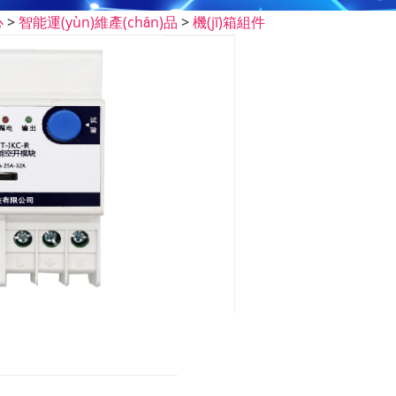
心
>
智能運(yùn)維產(chǎn)品
>
機(jī)箱組件